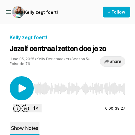
+ Follow
Kelly zegt foert!
Kelly zegt foert!
Jezelf centraal zetten doe je zo
June 05, 2025
•
Kelly Deriemaeker
•
Season 5
•
Share
Episode 76
Use Left/Right to seek, Home/End to jump to st
0:00
|
39:27
Show Notes