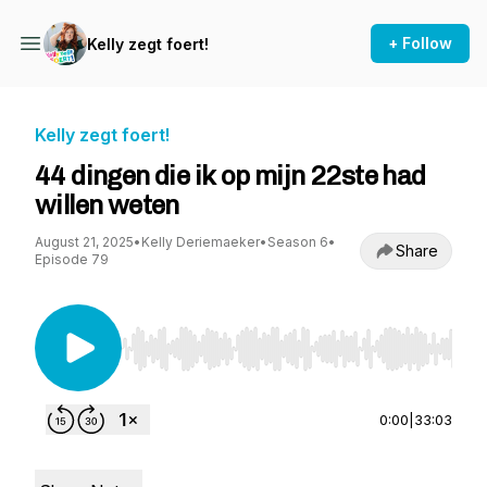
+ Follow
Kelly zegt foert!
Kelly zegt foert!
44 dingen die ik op mijn 22ste had
willen weten
August 21, 2025
•
Kelly Deriemaeker
•
Season 6
•
Share
Episode 79
Use Left/Right to seek, Home/End to jump to st
0:00
|
33:03