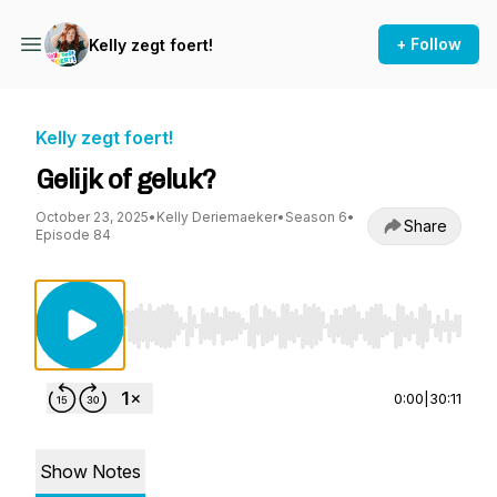
+ Follow
Kelly zegt foert!
Kelly zegt foert!
Gelijk of geluk?
October 23, 2025
•
Kelly Deriemaeker
•
Season 6
•
Share
Episode 84
Use Left/Right to seek, Home/End to jump to st
0:00
|
30:11
Show Notes