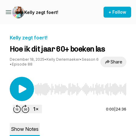
+ Follow
Kelly zegt foert!
Kelly zegt foert!
Hoe ik dit jaar 60+ boeken las
December 18, 2025
•
Kelly Deriemaeker
•
Season 6
Share
•
Episode 88
Use Left/Right to seek, Home/End to jump to st
0:00
|
24:36
Show Notes