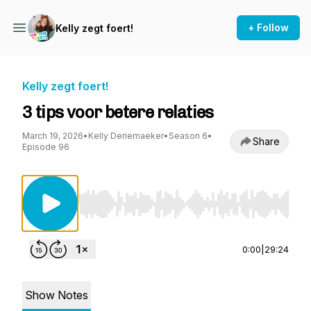
+ Follow
Kelly zegt foert!
Kelly zegt foert!
3 tips voor betere relaties
March 19, 2026
•
Kelly Deriemaeker
•
Season 6
•
Share
Episode 96
Use Left/Right to seek, Home/End to jump to st
0:00
|
29:24
Show Notes